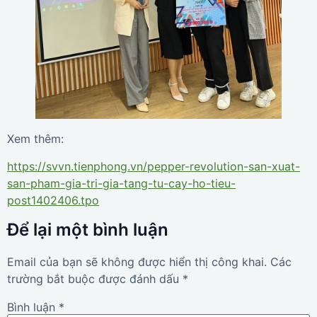
Xem thêm:
https://svvn.tienphong.vn/pepper-revolution-san-xuat-
san-pham-gia-tri-gia-tang-tu-cay-ho-tieu-
post1402406.tpo
Để lại một bình luận
Email của bạn sẽ không được hiển thị công khai.
Các
trường bắt buộc được đánh dấu
*
Bình luận
*